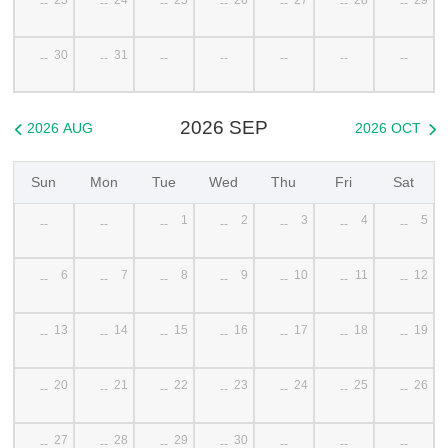
--
--
--
--
--
--
--
30
31
--
--
--
--
--
--
--
2026 SEP
2026 AUG
2026 OCT


Sun
Mon
Tue
Wed
Thu
Fri
Sat
1
2
3
4
5
--
--
--
--
--
--
--
6
7
8
9
10
11
12
--
--
--
--
--
--
--
13
14
15
16
17
18
19
--
--
--
--
--
--
--
20
21
22
23
24
25
26
--
--
--
--
--
--
--
27
28
29
30
--
--
--
--
--
--
--