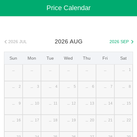
Flights
>
Cheap Flights
>
China Flights
>
Dalian Flights
Price Calendar
>
Dalian to Luoyang Cheap Flights
2026 AUG
2026 JUL
2026 SEP


Sun
Mon
Tue
Wed
Thu
Fri
Sat
1
--
--
--
--
--
--
--
2
3
4
5
6
7
8
--
--
--
--
--
--
--
9
10
11
12
13
14
15
--
--
--
--
--
--
--
16
17
18
19
20
21
22
--
--
--
--
--
--
--
23
24
25
26
27
28
29