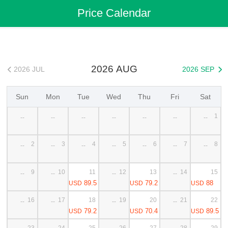
Flights
>
Cheap Flights
>
China Flights
>
Zhangjiajie Flights
Price Calendar
>
Zhangjiajie to Shijiazhuang Cheap Flights
2026 AUG
2026 JUL
2026 SEP


Sun
Mon
Tue
Wed
Thu
Fri
Sat
1
--
--
--
--
--
--
--
2
3
4
5
6
7
8
--
--
--
--
--
--
--
9
10
11
12
13
14
15
--
--
--
--
89.5
79.2
88
USD
USD
USD
16
17
18
19
20
21
22
--
--
--
--
79.2
70.4
89.5
USD
USD
USD
23
24
25
26
27
28
29