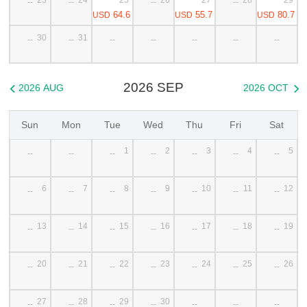
--
--
--
--
64.6
55.7
80.7
USD
USD
USD
30
31
--
--
--
--
--
--
--
2026 SEP
2026 AUG
2026 OCT


Sun
Mon
Tue
Wed
Thu
Fri
Sat
1
2
3
4
5
--
--
--
--
--
--
--
6
7
8
9
10
11
12
--
--
--
--
--
--
--
13
14
15
16
17
18
19
--
--
--
--
--
--
--
20
21
22
23
24
25
26
--
--
--
--
--
--
--
27
28
29
30
--
--
--
--
--
--
--