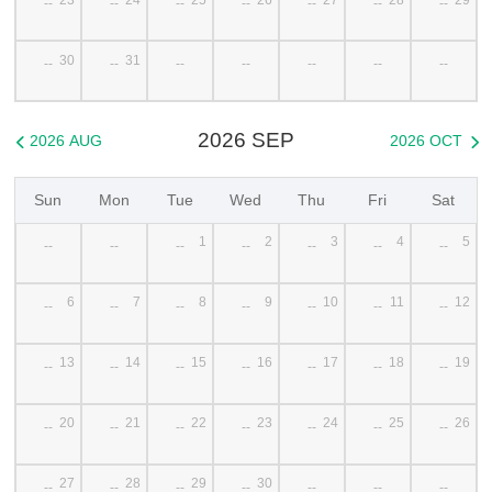
--
--
--
--
--
--
--
30
31
--
--
--
--
--
--
--
2026 SEP
2026 AUG
2026 OCT


Sun
Mon
Tue
Wed
Thu
Fri
Sat
1
2
3
4
5
--
--
--
--
--
--
--
6
7
8
9
10
11
12
--
--
--
--
--
--
--
13
14
15
16
17
18
19
--
--
--
--
--
--
--
20
21
22
23
24
25
26
--
--
--
--
--
--
--
27
28
29
30
--
--
--
--
--
--
--