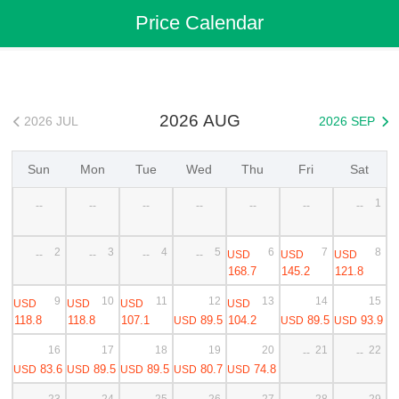
Flights
>
Cheap Flights
>
China Flights
>
Lanzhou Flights
Price Calendar
>
Lanzhou to Turpan Cheap Flights
2026 AUG
2026 JUL
2026 SEP


Sun
Mon
Tue
Wed
Thu
Fri
Sat
1
--
--
--
--
--
--
--
2
3
4
5
6
7
8
USD
USD
USD
--
--
--
--
168.7
145.2
121.8
9
10
11
12
13
14
15
USD
USD
USD
USD
118.8
118.8
107.1
89.5
104.2
89.5
93.9
USD
USD
USD
16
17
18
19
20
21
22
--
--
83.6
89.5
89.5
80.7
74.8
USD
USD
USD
USD
USD
23
24
25
26
27
28
29