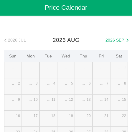
Flights
>
Cheap Flights
>
China Flights
>
Luoyang Flights
Price Calendar
>
Luoyang to Shenyang Cheap Flights
2026 AUG
2026 JUL
2026 SEP


Sun
Mon
Tue
Wed
Thu
Fri
Sat
1
--
--
--
--
--
--
--
2
3
4
5
6
7
8
--
--
--
--
--
--
--
9
10
11
12
13
14
15
--
--
--
--
--
--
--
16
17
18
19
20
21
22
--
--
--
--
--
--
--
23
24
25
26
27
28
29