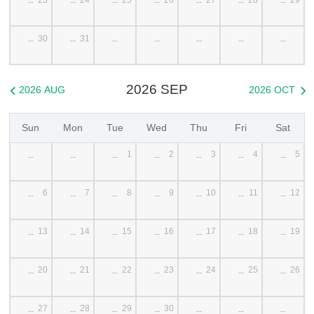
--
--
--
--
--
--
--
30
31
--
--
--
--
--
--
--
2026 SEP
2026 AUG
2026 OCT


Sun
Mon
Tue
Wed
Thu
Fri
Sat
1
2
3
4
5
--
--
--
--
--
--
--
6
7
8
9
10
11
12
--
--
--
--
--
--
--
13
14
15
16
17
18
19
--
--
--
--
--
--
--
20
21
22
23
24
25
26
--
--
--
--
--
--
--
27
28
29
30
--
--
--
--
--
--
--