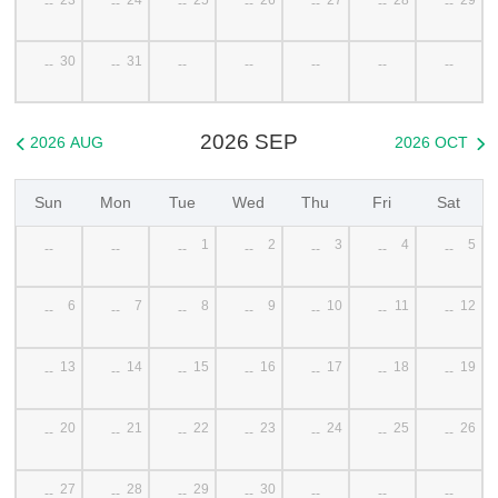
--
--
--
--
--
--
--
30
31
--
--
--
--
--
--
--
2026 SEP
2026 AUG
2026 OCT


Sun
Mon
Tue
Wed
Thu
Fri
Sat
1
2
3
4
5
--
--
--
--
--
--
--
6
7
8
9
10
11
12
--
--
--
--
--
--
--
13
14
15
16
17
18
19
--
--
--
--
--
--
--
20
21
22
23
24
25
26
--
--
--
--
--
--
--
27
28
29
30
--
--
--
--
--
--
--