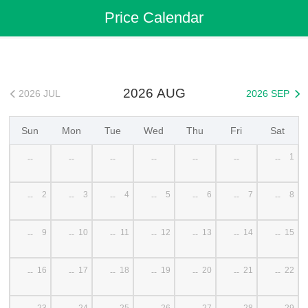
Flights
>
Cheap Flights
>
China Flights
>
Shanghai Flights
Price Calendar
>
Shanghai to Songyuan Cheap Flights
2026 AUG
2026 JUL
2026 SEP


Sun
Mon
Tue
Wed
Thu
Fri
Sat
1
--
--
--
--
--
--
--
2
3
4
5
6
7
8
--
--
--
--
--
--
--
9
10
11
12
13
14
15
--
--
--
--
--
--
--
16
17
18
19
20
21
22
--
--
--
--
--
--
--
23
24
25
26
27
28
29