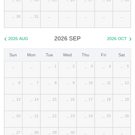
--
--
--
--
--
--
--
30
31
--
--
--
--
--
--
--
2026 SEP
2026 AUG
2026 OCT


Sun
Mon
Tue
Wed
Thu
Fri
Sat
1
2
3
4
5
--
--
--
--
--
--
--
6
7
8
9
10
11
12
--
--
--
--
--
--
--
13
14
15
16
17
18
19
--
--
--
--
--
--
--
20
21
22
23
24
25
26
--
--
--
--
--
--
--
27
28
29
30
--
--
--
--
--
--
--