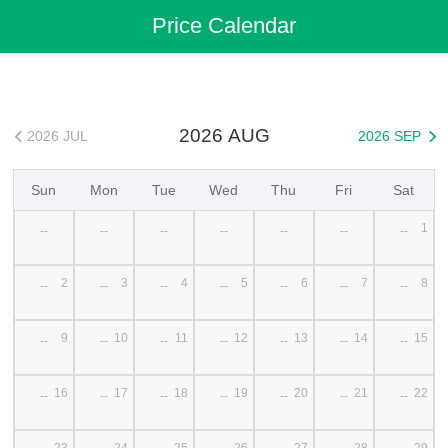
Flights
>
Cheap Flights
>
China Flights
>
Shanghai Flights
Price Calendar
>
Shanghai to Zhanjiang Cheap Flights
2026 AUG
2026 JUL
2026 SEP


Sun
Mon
Tue
Wed
Thu
Fri
Sat
1
--
--
--
--
--
--
--
2
3
4
5
6
7
8
--
--
--
--
--
--
--
9
10
11
12
13
14
15
--
--
--
--
--
--
--
16
17
18
19
20
21
22
--
--
--
--
--
--
--
23
24
25
26
27
28
29