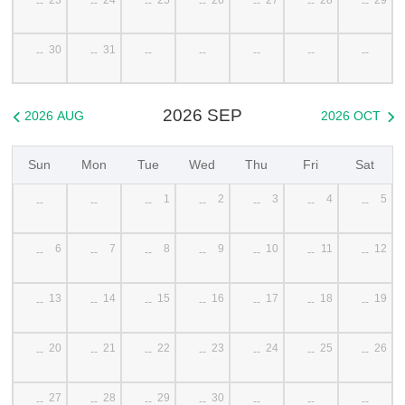
--
--
--
--
--
--
--
30
31
--
--
--
--
--
--
--
2026 SEP
2026 AUG
2026 OCT


Sun
Mon
Tue
Wed
Thu
Fri
Sat
1
2
3
4
5
--
--
--
--
--
--
--
6
7
8
9
10
11
12
--
--
--
--
--
--
--
13
14
15
16
17
18
19
--
--
--
--
--
--
--
20
21
22
23
24
25
26
--
--
--
--
--
--
--
27
28
29
30
--
--
--
--
--
--
--