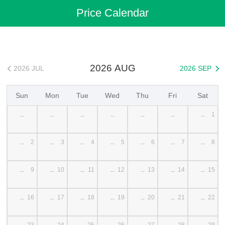
Flights
>
Cheap Flights
>
China Flights
>
Yangzhou (Taizhou) Flights
Price Calendar
>
Yangzhou (Taizhou) to Tianjin Cheap Flights
2026 AUG
2026 JUL
2026 SEP


Sun
Mon
Tue
Wed
Thu
Fri
Sat
1
--
--
--
--
--
--
--
2
3
4
5
6
7
8
--
--
--
--
--
--
--
9
10
11
12
13
14
15
--
--
--
--
--
--
--
16
17
18
19
20
21
22
--
--
--
--
--
--
--
23
24
25
26
27
28
29