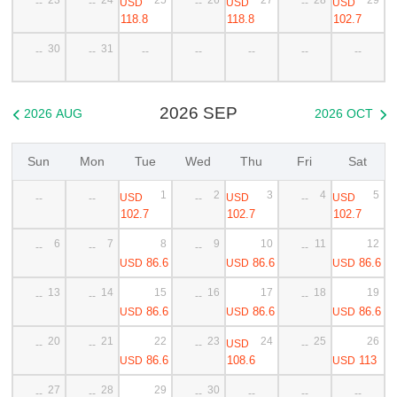
USD
USD
USD
--
--
--
--
118.8
118.8
102.7
30
31
--
--
--
--
--
--
--
2026 SEP
2026 AUG
2026 OCT


Sun
Mon
Tue
Wed
Thu
Fri
Sat
1
2
3
4
5
USD
USD
USD
--
--
--
--
102.7
102.7
102.7
6
7
8
9
10
11
12
--
--
--
--
86.6
86.6
86.6
USD
USD
USD
13
14
15
16
17
18
19
--
--
--
--
86.6
86.6
86.6
USD
USD
USD
20
21
22
23
24
25
26
USD
--
--
--
--
86.6
108.6
113
USD
USD
27
28
29
30
--
--
--
--
--
--