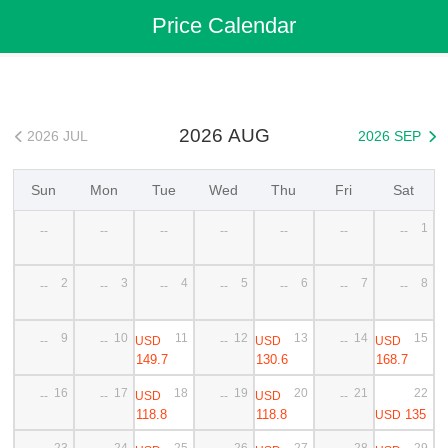
Flights
>
Cheap Flights
>
China Flights
>
Shenyang Flights
Price Calendar
>
Shenyang to Chongqing Cheap Flights
2026 AUG
2026 JUL
2026 SEP


Sun
Mon
Tue
Wed
Thu
Fri
Sat
1
--
--
--
--
--
--
--
2
3
4
5
6
7
8
--
--
--
--
--
--
--
9
10
11
12
13
14
15
USD
USD
USD
--
--
--
--
149.7
130.6
168.7
16
17
18
19
20
21
22
USD
USD
--
--
--
--
118.8
118.8
135
USD
23
24
25
26
27
28
29